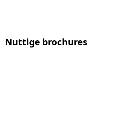
Keukenspatwand in Verde Levanto marmer | ©
Nuttige brochures
Klaas Verdru