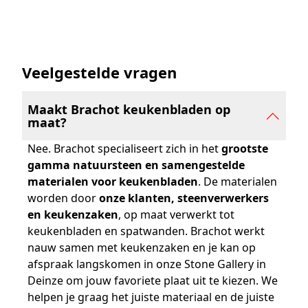
kleurschakeringen en typisch gespikkelde patronen
vormen een speels accent in je keuken.
Veelgestelde vragen
Lees meer over terrazzo
Maakt Brachot keukenbladen op
maat?
Nee. Brachot specialiseert zich in het
grootste
gamma natuursteen en samengestelde
materialen voor keukenbladen
. De materialen
worden door
onze klanten, steenverwerkers
en keukenzaken
, op maat verwerkt tot
keukenbladen en spatwanden. Brachot werkt
nauw samen met keukenzaken en je kan op
afspraak langskomen in onze Stone Gallery in
Deinze om jouw favoriete plaat uit te kiezen. We
helpen je graag het juiste materiaal en de juiste