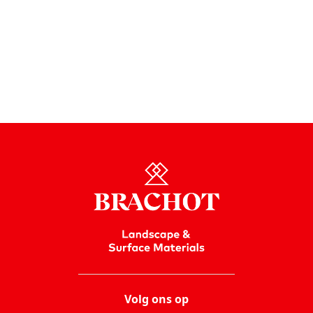
Ben je
professional
en heb je interesse in onze zwarte
granieten? Bekijk dan even de live voorraad van ons
materiaal. Wil je
meer weten
over prijzen en
meteen
online bestellen
?
Registreer je dan op onze site
en
bestel meteen je perfecte platen!
Naar de live stock
Volg ons op