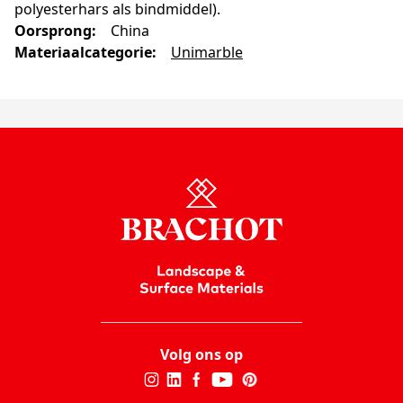
polyesterhars als bindmiddel).
Oorsprong
:
China
Materiaalcategorie
:
Unimarble
Volg ons op