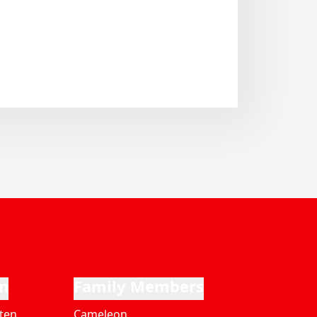
n
Family Members
ten
Cameleon