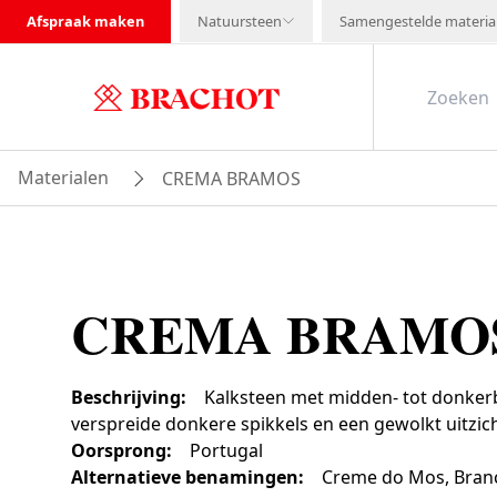
Afspraak maken
Natuursteen
Samengestelde materia
Materialen
CREMA BRAMOS
CREMA BRAMO
Beschrijving
:
Kalksteen met midden- tot donker
verspreide donkere spikkels en een gewolkt uitzich
Oorsprong
:
Portugal
Alternatieve benamingen
:
Creme do Mos, Branc