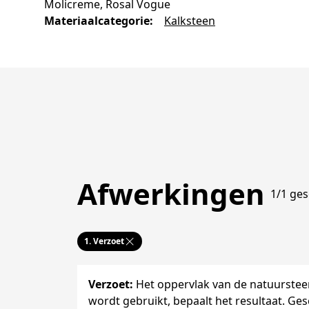
Molicreme, Rosal Vogue
Materiaalcategorie
:
Kalksteen
Afwerkingen
1/1 ges
1.
Verzoet
Verzoet
:
Het oppervlak van de natuurstee
wordt gebruikt, bepaalt het resultaat. Ges