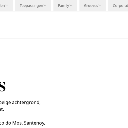
len
Toepassingen
Family
Groeves
Corpora
S
beige achtergrond,
t.
o do Mos, Santenoy,