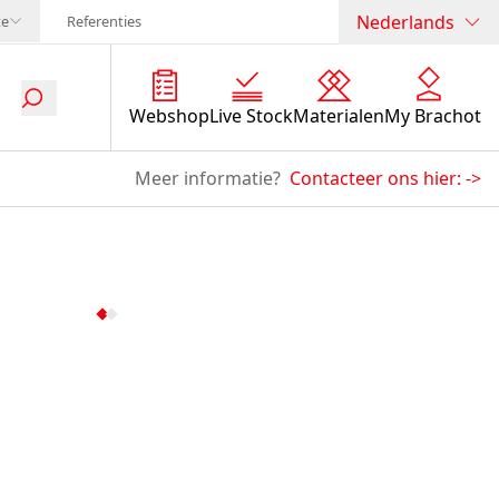
Nederlands
te
Referenties
Webshop
Live Stock
Materialen
My Brachot
Meer informatie?
Contacteer ons hier:
->