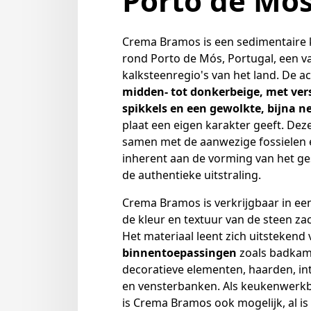
Porto de Mó
Crema Bramos is een sedimentaire k
rond Porto de Mós, Portugal, een va
kalksteenregio's van het land. De a
midden- tot donkerbeige, met ver
spikkels en een gewolkte, bijna n
plaat een eigen karakter geeft. Deze
samen met de aanwezige fossielen en
inherent aan de vorming van het ge
de authentieke uitstraling.
Crema Bramos is verkrijgbaar in ee
de kleur en textuur van de steen za
Het materiaal leent zich uitstekend
binnentoepassingen
zoals badkam
decoratieve elementen, haarden, in
en vensterbanken. Als keukenwerkb
is Crema Bramos ook mogelijk, al is