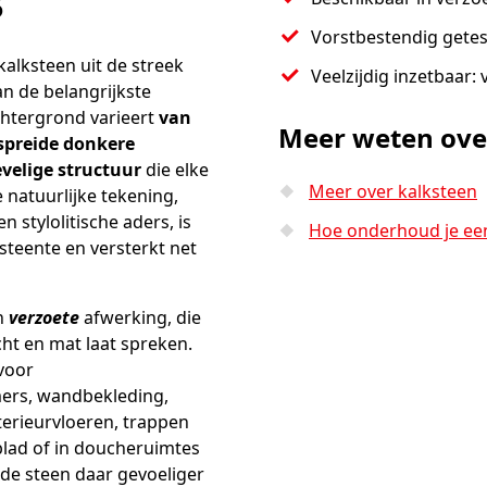
s
Vorstbestendig getes
alksteen uit de streek
Veelzijdig inzetbaar:
n de belangrijkste
chtergrond varieert
van
Meer weten ov
spreide donkere
evelige structuur
die elke
Meer over kalksteen
 natuurlijke tekening,
 stylolitische aders, is
Hoe onderhoud je een
steente en versterkt net
n
verzoete
afwerking, die
cht en mat laat spreken.
 voor
ers, wandbekleding,
terieurvloeren, trappen
lad of in doucheruimtes
 de steen daar gevoeliger