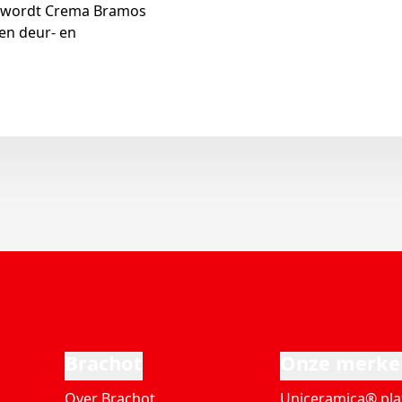
en wordt Crema Bramos
en deur- en
Brachot
Onze merke
Over Brachot
Uniceramica® pla