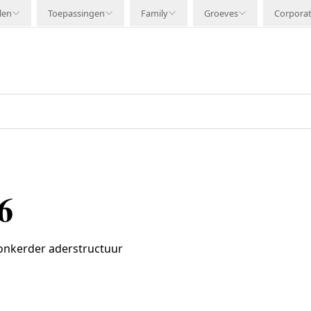
len
Toepassingen
Family
Groeves
Corpora
6
donkerder aderstructuur