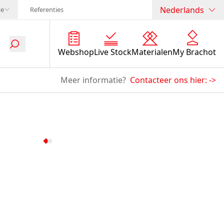
Nederlands
te
Referenties
Webshop
Live Stock
Materialen
My Brachot
Meer informatie?
Contacteer ons hier:
->