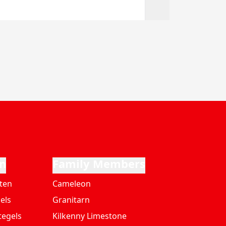
n
Family Members
ten
Cameleon
els
Granitarn
tegels
Kilkenny Limestone