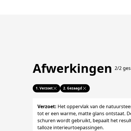
Afwerkingen
2/2 ges
1.
Verzoet
2.
Gezaagd
Verzoet
:
Het oppervlak van de natuurste
tot er een warme, matte glans ontstaat. De
schuren wordt gebruikt, bepaalt het resul
talloze interieurtoepassingen.