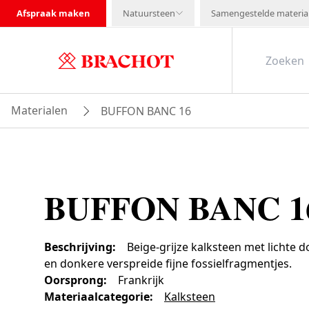
Afspraak maken
Natuursteen
Samengestelde materia
Materialen
BUFFON BANC 16
BUFFON BANC 1
Beschrijving
:
Beige-grijze kalksteen met lichte 
en donkere verspreide fijne fossielfragmentjes.
Oorsprong
:
Frankrijk
Materiaalcategorie
:
Kalksteen