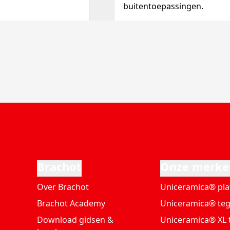
buitentoepassingen.
Brachot
Onze merke
Over Brachot
Uniceramica® pla
Brachot Academy
Uniceramica® teg
Download gidsen &
Uniceramica® XL 