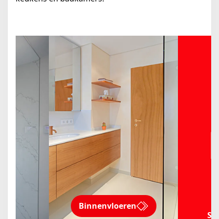
Binnenvloeren
rs
Sc