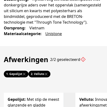
donkergrijze aders over het oppervlak (samengesteld
uit silicium en kwarts met polyesterhars als
bindmiddel, geproduceerd met de BRETON-
technologie met "Through Tone Technology").
Oorsprong
:
Vietnam
Materiaalcategorie
:
Unistone
Afwerkingen
2/2 geselecteerd
1.
Gepolijst
2.
Velluto
Gepolijst
:
Met stip de meest
Velluto
:
Innova
glanzende en gladde
afwerkingsme