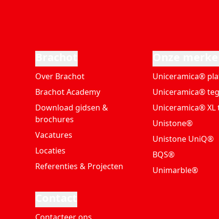
Brachot
Onze merke
Over Brachot
Uniceramica® pla
Brachot Academy
Uniceramica® teg
Download gidsen &
Uniceramica® XL 
brochures
Unistone®
Vacatures
Unistone UniQ®
Locaties
BQS®
Referenties & Projecten
Unimarble®
Contact
Contacteer ons