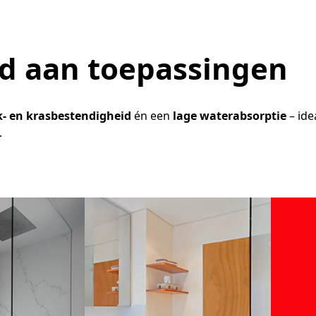
id aan toepassingen
k- en krasbestendigheid
én een
lage waterabsorptie
– ide
.