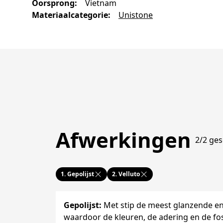
Oorsprong
:
Vietnam
Materiaalcategorie
:
Unistone
Afwerkingen
2/2 ges
1.
Gepolijst
2.
Velluto
Gepolijst
:
Met stip de meest glanzende e
waardoor de kleuren, de adering en de fo