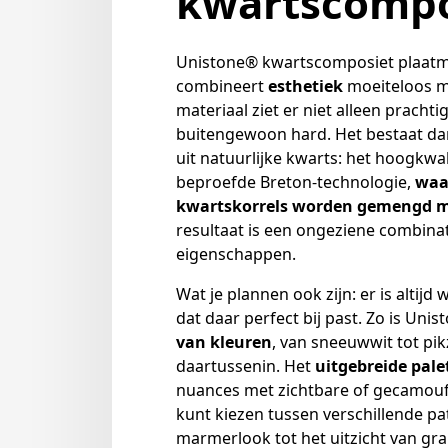
kwartscompo
Unistone® kwartscomposiet plaatm
combineert
esthetiek
moeiteloos 
materiaal ziet er niet alleen prachtig
buitengewoon hard. Het bestaat d
uit natuurlijke kwarts: het hoogkwal
beproefde Breton-technologie,
waar
kwartskorrels worden gemengd 
resultaat is een ongeziene combinat
eigenschappen.
Wat je plannen ook zijn: er is altij
dat daar perfect bij past. Zo is Uni
van kleuren
, van sneeuwwit tot pik
daartussenin. Het
uitgebreide pale
nuances met zichtbare of gecamoufl
kunt kiezen tussen verschillende p
marmerlook tot het uitzicht van gra