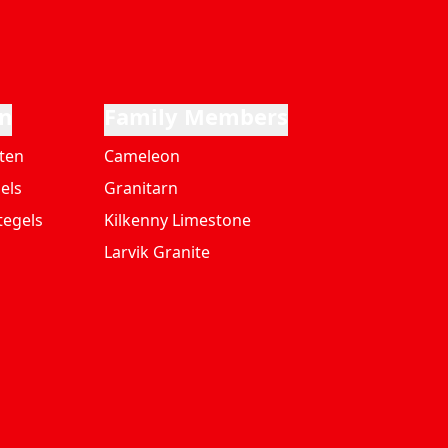
n
Family Members
ten
Cameleon
els
Granitarn
tegels
Kilkenny Limestone
Larvik Granite