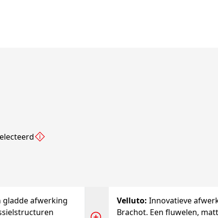
electeerd
n gladde afwerking
Velluto
:
Innovatieve afwer
ssielstructuren
Brachot. Een fluwelen, mat