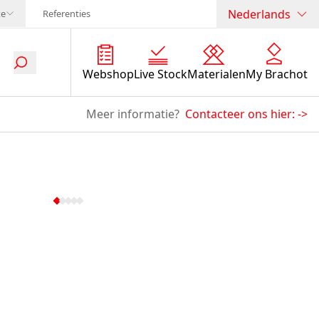
Nederlands
te
Referenties
Webshop
Live Stock
Materialen
My Brachot
Meer informatie?
Contacteer ons hier:
->