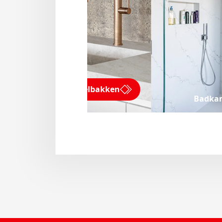
Keukenspoelbakken
Badka