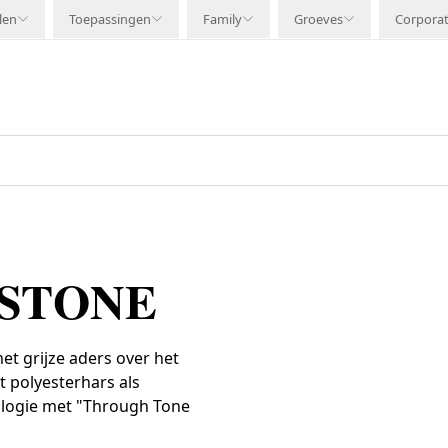
len
Toepassingen
Family
Groeves
Corpora
ISTONE
et grijze aders over het
t polyesterhars als
logie met "Through Tone