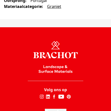
Oorsprong
:
Portugal
Materiaalcategorie
:
Graniet
Volg ons op