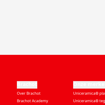
Brachot
Onze merke
Over Brachot
Uniceramica® pla
Brachot Academy
Uniceramica® teg