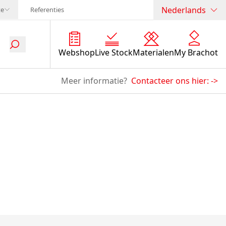
Nederlands
te
Referenties
Webshop
Live Stock
Materialen
My Brachot
Meer informatie?
Contacteer ons hier:
->