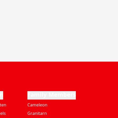
n
Family Members
ten
Cameleon
els
Granitarn