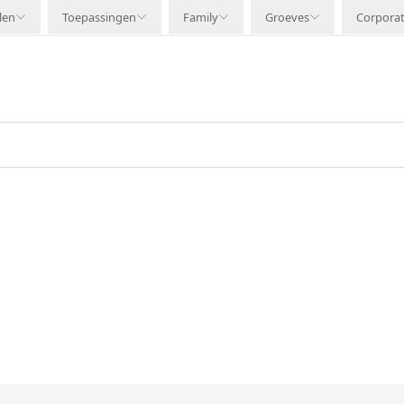
len
Toepassingen
Family
Groeves
Corpora