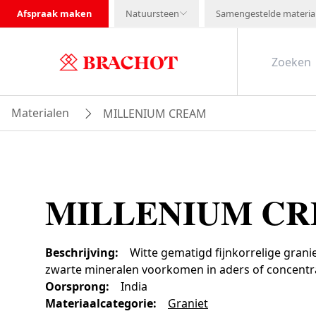
Afspraak maken
Natuursteen
Samengestelde materia
Materialen
MILLENIUM CREAM
MILLENIUM C
Beschrijving
:
Witte gematigd fijnkorrelige grani
zwarte mineralen voorkomen in aders of concentra
Oorsprong
:
India
Materiaalcategorie
:
Graniet