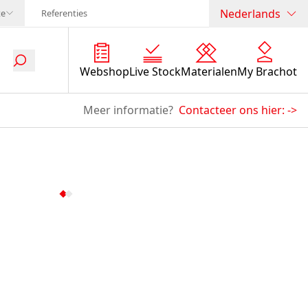
Nederlands
te
Referenties
Webshop
Live Stock
Materialen
My Brachot
Meer informatie?
Contacteer ons hier:
->