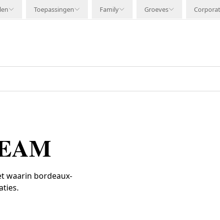
len
Toepassingen
Family
Groeves
Corpora
REAM
et waarin bordeaux-
ties.