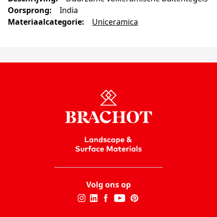
Oorsprong
:
India
Materiaalcategorie
:
Uniceramica
Volg ons op