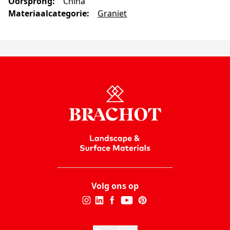
Oorsprong
:
China
Materiaalcategorie
:
Graniet
Volg ons op