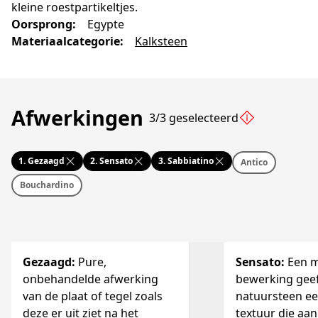
kleine roestpartikeltjes.
Oorsprong
:
Egypte
Materiaalcategorie
:
Kalksteen
Afwerkingen
3/3 geselecteerd
1.
Gezaagd
2.
Sensato
3.
Sabbiatino
Antico
Bouchardino
Gezaagd
:
Pure,
Sensato
:
Een 
onbehandelde afwerking
bewerking geef
van de plaat of tegel zoals
natuursteen ee
deze er uit ziet na het
textuur die a