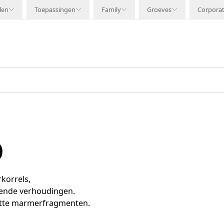
len
Toepassingen
Family
Groeves
Corpora
0
korrels,
lende verhoudingen.
witte marmerfragmenten.