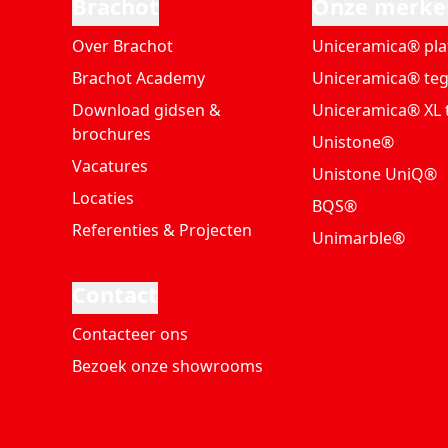
Brachot
Onze merke
Over Brachot
Uniceramica® pla
Brachot Academy
Uniceramica® teg
Download gidsen &
Uniceramica® XL 
brochures
Unistone®
Vacatures
Unistone UniQ®
Locaties
BQS®
Referenties & Projecten
Unimarble®
Contact
Contacteer ons
Bezoek onze showrooms