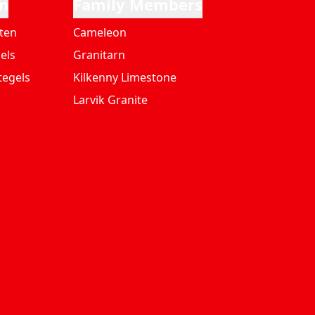
n
Family Members
ten
Cameleon
els
Granitarn
tegels
Kilkenny Limestone
Larvik Granite