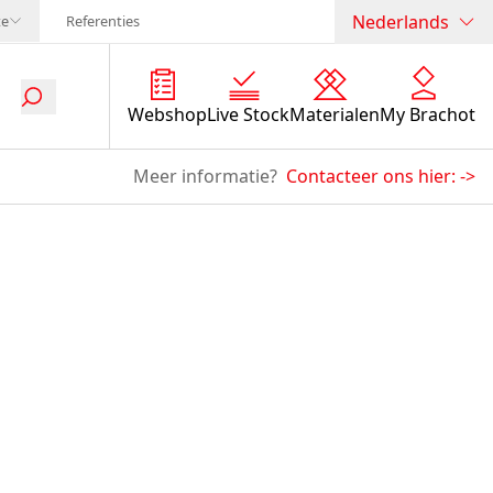
Nederlands
te
Referenties
Webshop
Live Stock
Materialen
My Brachot
Meer informatie?
Contacteer ons hier:
->