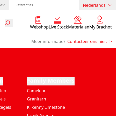
Nederlands
te
Referenties
Webshop
Live Stock
Materialen
My Brachot
Meer informatie?
Contacteer ons hier:
->
n
Family Members
ten
Cameleon
els
Granitarn
tegels
Kilkenny Limestone
Larvik Granite