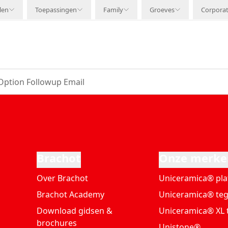
len
Toepassingen
Family
Groeves
Corpora
Option Followup Email
Brachot
Onze merke
Over Brachot
Uniceramica® pla
Brachot Academy
Uniceramica® teg
Download gidsen &
Uniceramica® XL 
brochures
Unistone®