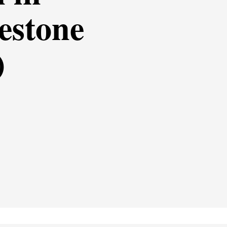
estone
)