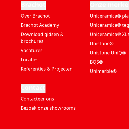
Brachot
Onze merke
Over Brachot
Uniceramica® pla
Brachot Academy
Uniceramica® teg
Download gidsen &
Uniceramica® XL 
brochures
Unistone®
Vacatures
Unistone UniQ®
Locaties
BQS®
Referenties & Projecten
Unimarble®
Contact
Contacteer ons
Bezoek onze showrooms