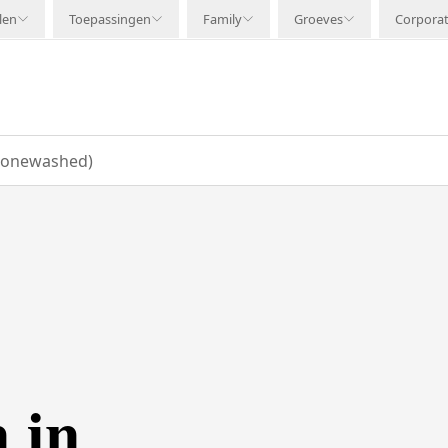
len
Toepassingen
Family
Groeves
Corpora
Stonewashed)
 in