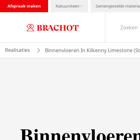
Afspraak maken
Natuursteen
Samengestelde materia
Realisaties
Binnenvloeren In Kilkenny Limestone (
Binnenvloeren