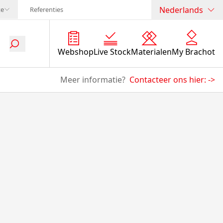
Nederlands
te
Referenties
Webshop
Live Stock
Materialen
My Brachot
Meer informatie?
Contacteer ons hier:
->