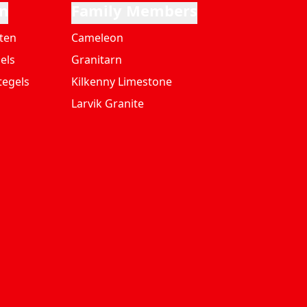
n
Family Members
ten
Cameleon
els
Granitarn
tegels
Kilkenny Limestone
Larvik Granite