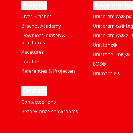
Brachot
Onze merke
Over Brachot
Uniceramica® pla
Brachot Academy
Uniceramica® teg
Download gidsen &
Uniceramica® XL 
brochures
Unistone®
Vacatures
Unistone UniQ®
Locaties
BQS®
Referenties & Projecten
Unimarble®
Contact
Contacteer ons
Bezoek onze showrooms