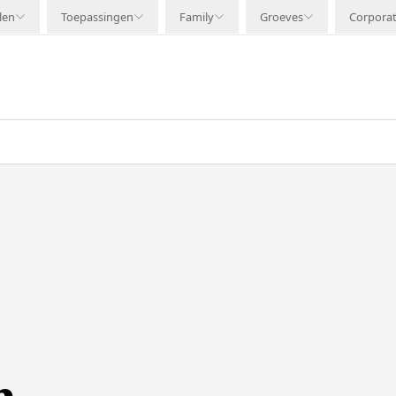
len
Toepassingen
Family
Groeves
Corpora
n