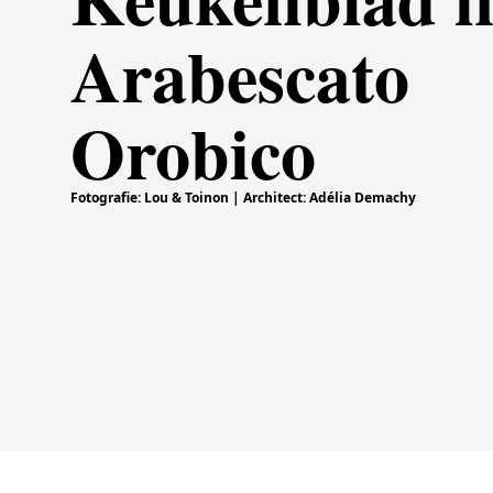
Arabescato
Orobico
Fotografie: Lou & Toinon | Architect: Adélia Demachy