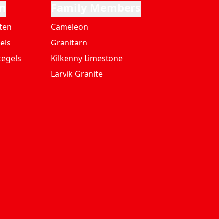
n
Family Members
ten
Cameleon
els
Granitarn
tegels
Kilkenny Limestone
Larvik Granite