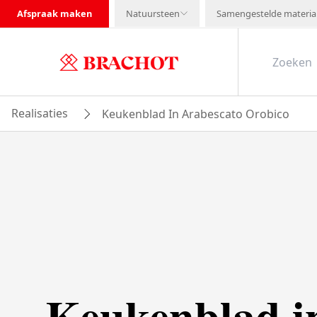
Afspraak maken
Natuursteen
Samengestelde materia
Realisaties
Keukenblad In Arabescato Orobico
Keukenblad i