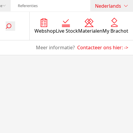
Nederlands
te
Referenties
Webshop
Live Stock
Materialen
My Brachot
Meer informatie?
Contacteer ons hier:
->