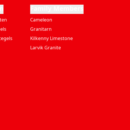
n
Family Members
ten
Cameleon
els
Granitarn
tegels
Kilkenny Limestone
Larvik Granite