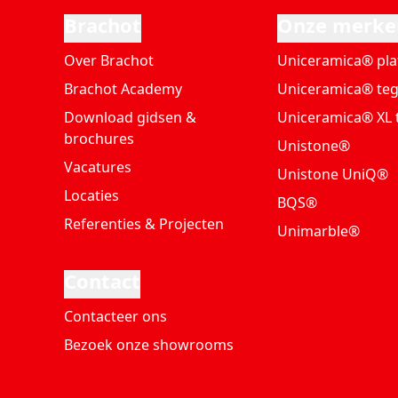
Brachot
Onze merke
Over Brachot
Uniceramica® pla
Brachot Academy
Uniceramica® teg
Download gidsen &
Uniceramica® XL 
brochures
Unistone®
Vacatures
Unistone UniQ®
Locaties
BQS®
Referenties & Projecten
Unimarble®
Contact
Contacteer ons
Bezoek onze showrooms