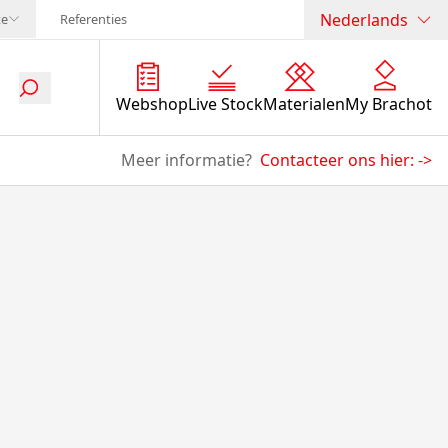
Nederlands
te
Referenties
Webshop
Live Stock
Materialen
My Brachot
Meer informatie?
Contacteer ons hier:
->