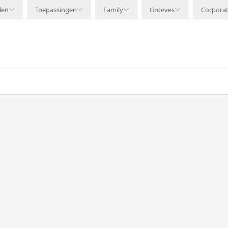
len
Toepassingen
Family
Groeves
Corpora