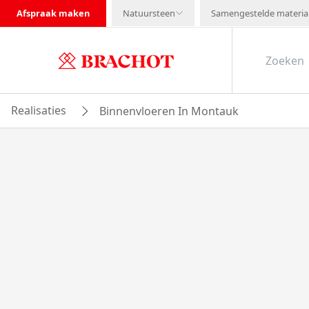
Afspraak maken
Natuursteen
Samengestelde materia
Realisaties
Binnenvloeren In Montauk