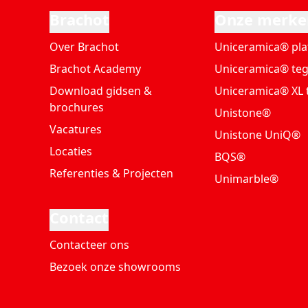
Brachot
Onze merke
Over Brachot
Uniceramica® pla
Brachot Academy
Uniceramica® teg
Download gidsen &
Uniceramica® XL 
brochures
Unistone®
Vacatures
Unistone UniQ®
Locaties
BQS®
Referenties & Projecten
Unimarble®
Contact
Contacteer ons
Bezoek onze showrooms