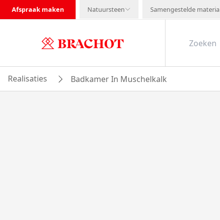
Afspraak maken
Natuursteen
Samengestelde materia
Realisaties
Badkamer In Muschelkalk