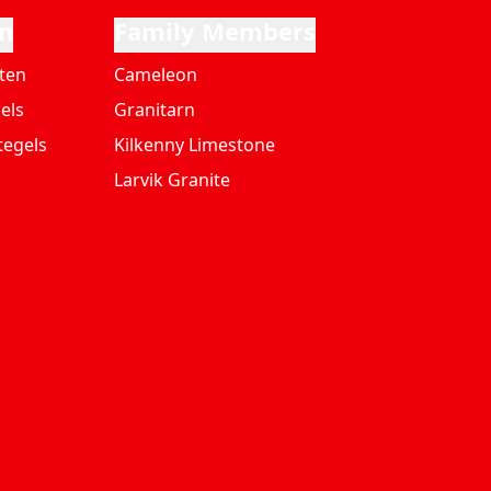
n
Family Members
ten
Cameleon
els
Granitarn
tegels
Kilkenny Limestone
Larvik Granite