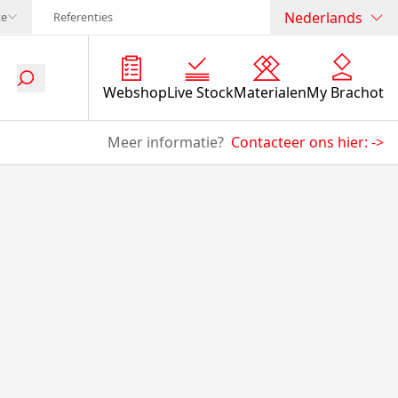
Nederlands
te
Referenties
Webshop
Live Stock
Materialen
My Brachot
Meer informatie?
Contacteer ons hier:
->