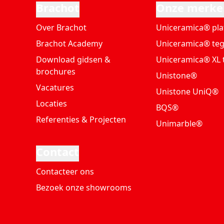
Brachot
Onze merke
Over Brachot
Uniceramica® pla
Brachot Academy
Uniceramica® teg
Download gidsen &
Uniceramica® XL 
brochures
Unistone®
Vacatures
Unistone UniQ®
Locaties
BQS®
Referenties & Projecten
Unimarble®
Contact
Contacteer ons
Bezoek onze showrooms