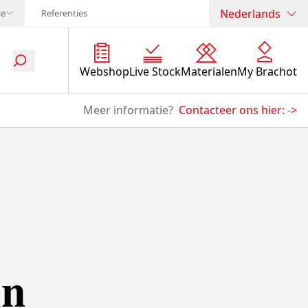
Nederlands
te
Referenties
Webshop
Live Stock
Materialen
My Brachot
Meer informatie?
Contacteer ons hier:
->
in