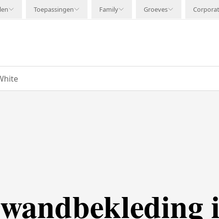
len
Toepassingen
Family
Groeves
Corpora
White
wandbekleding 