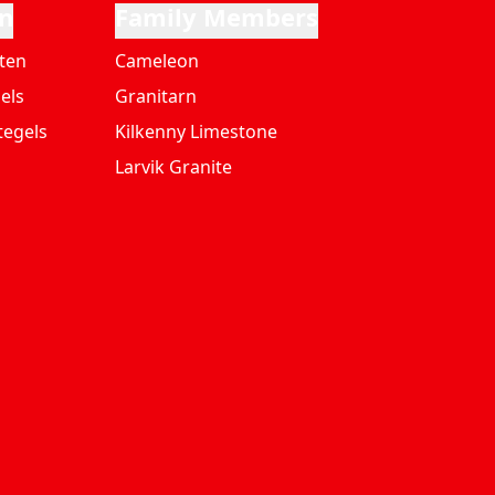
n
Family Members
ten
Cameleon
els
Granitarn
tegels
Kilkenny Limestone
Larvik Granite