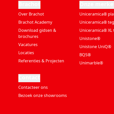
Brachot
Onze merke
Over Brachot
Uniceramica® pla
Brachot Academy
Uniceramica® teg
Download gidsen &
Uniceramica® XL 
brochures
Unistone®
Vacatures
Unistone UniQ®
Locaties
BQS®
Referenties & Projecten
Unimarble®
Contact
Contacteer ons
Bezoek onze showrooms