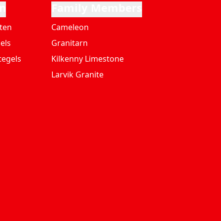
n
Family Members
ten
Cameleon
els
Granitarn
tegels
Kilkenny Limestone
Larvik Granite