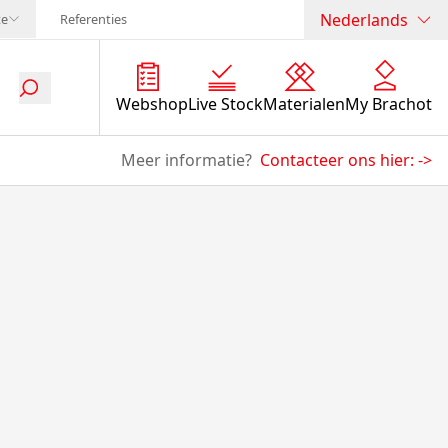
Nederlands
te
Referenties
Webshop
Live Stock
Materialen
My Brachot
Meer informatie?
Contacteer ons hier:
->