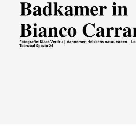
Badkamer in
Bianco Carra
Fotografie: Klaas Verdru | Aannemer: Helskens natuursteen | Loc
Toonzaal Spazio 24