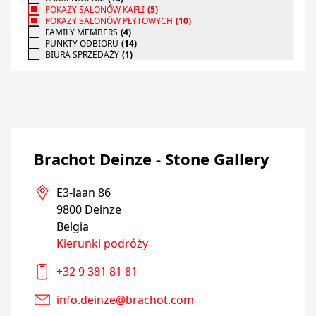
POKAZY SALONÓW KAFLI
(
5
)
POKAZY SALONÓW PŁYTOWYCH
(
10
)
FAMILY MEMBERS
(
4
)
PUNKTY ODBIORU
(
14
)
BIURA SPRZEDAŻY
(
1
)
Brachot Deinze - Stone Gallery
E3-laan 86

9800 Deinze

Belgia
Kierunki podróży
+32 9 381 81 81
info.deinze@brachot.com