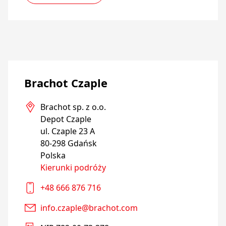
Brachot Czaple
Brachot sp. z o.o. 

Depot Czaple

ul. Czaple 23 A

80-298 Gdańsk

Polska
Kierunki podróży
+48 666 876 716
info.czaple@brachot.com