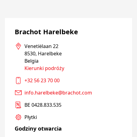
Brachot Harelbeke
Venetiëlaan 22

8530, Harelbeke

Belgia
Kierunki podróży
+32 56 23 70 00
info.harelbeke@brachot.com
BE 0428.833.535
Płytki
Godziny otwarcia