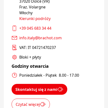
37020 Dolcé (VR)

Fraz. Volargne

Włochy
Kierunki podróży
+39 045 683 34 44
info.italy@brachot.com
VAT: IT 04721470237
Bloki + płyty
Godziny otwarcia
Poniedziałek - Piątek  8.00 - 17.00
Skontaktuj się z nami
Czytać więcej