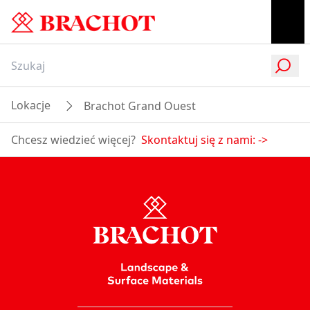
Lokacje
Brachot Grand Ouest
Chcesz wiedzieć więcej?
Skontaktuj się z nami:
->