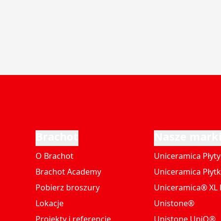
Brachot
Nasze mark
O Brachot
Uniceramica Płyty
Brachot Academy
Uniceramica Płytk
Pobierz broszury
Uniceramica® XL P
Lokacje
Unistone®
Projekty i referencje
Unistone UniQ®