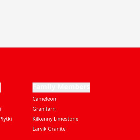
i
Family Members
Cameleon
i
Granitarn
łytki
Kilkenny Limestone
Larvik Granite