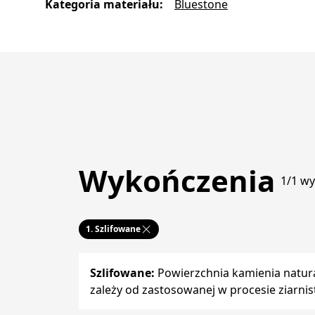
Kategoria materiału
:
Bluestone
Wykończenia
1/1 w
1.
Szlifowane
Szlifowane
:
Powierzchnia kamienia natur
zależy od zastosowanej w procesie ziarni