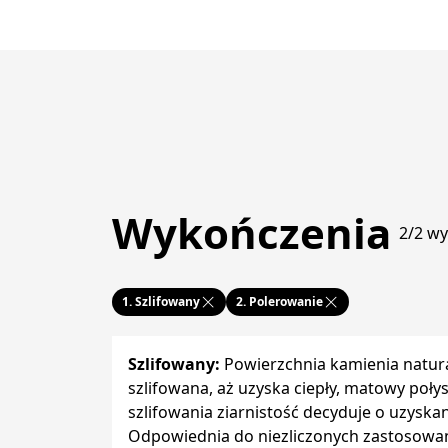
Wykończenia
2/2 w
1.
Szlifowany
2.
Polerowanie
Szlifowany
:
Powierzchnia kamienia natura
szlifowana, aż uzyska ciepły, matowy poły
szlifowania ziarnistość decyduje o uzyska
Odpowiednia do niezliczonych zastosowa