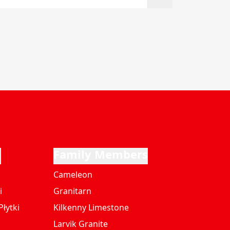
i
Family Members
Cameleon
i
Granitarn
łytki
Kilkenny Limestone
Larvik Granite