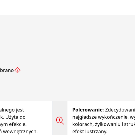
ybrano
lnego jest
Polerowanie
:
Zdecydowanie
sk. Użyta do
najgładsze wykończenie, wy
nym efekcie.
kolorach, żyłkowaniu i str
ń wewnętrznych.
efekt lustrzany.