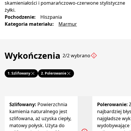
skamieniałości i pomarańczowo-czerwone stylistyczne
żyłki.
Pochodzenie
:
Hiszpania
Kategoria materiału
:
Marmur
Wykończenia
2/2 wybrano
1.
Szlifowany
2.
Polerowanie
Szlifowany
:
Powierzchnia
Polerowanie
:
kamienia naturalnego jest
najbardziej bły
szlifowana, aż uzyska ciepły,
najgładsze wyk
matowy połysk. Użyta do
wydobywające t