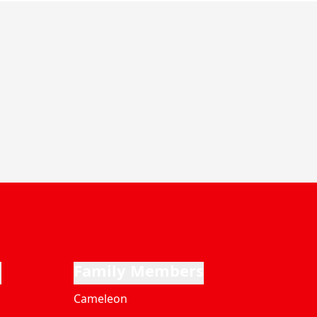
i
Family Members
Cameleon