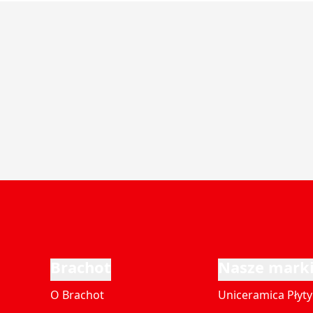
Brachot
Nasze mark
O Brachot
Uniceramica Płyty