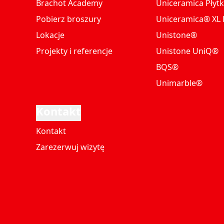
Brachot Academy
Uniceramica Płytk
Pobierz broszury
Uniceramica® XL P
Lokacje
Unistone®
Projekty i referencje
Unistone UniQ®
BQS®
Unimarble®
Kontakt
Kontakt
Zarezerwuj wizytę