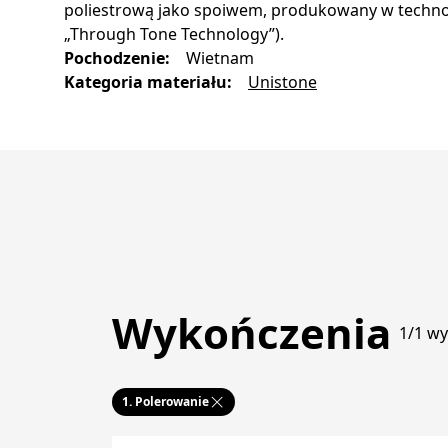
poliestrową jako spoiwem, produkowany w techno
„Through Tone Technology”).
Pochodzenie
:
Wietnam
Kategoria materiału
:
Unistone
Wykończenia
1/1 w
1.
Polerowanie