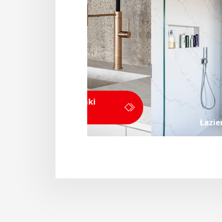
Zlewozmywaki
kuchenne
Łazie