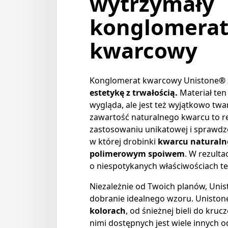
wytrzymały
konglomera
kwarcowy
Konglomerat kwarcowy Unistone
®
estetykę z trwałością.
Materiał ten
wygląda, ale jest też wyjątkowo tw
zawartość naturalnego kwarcu to rez
zastosowaniu unikatowej i sprawdzo
w której drobinki
kwarcu naturalne
polimerowym spoiwem
. W rezult
o niespotykanych właściwościach te
Niezależnie od Twoich planów, Unis
dobranie idealnego wzoru. Uniston
kolorach
, od śnieżnej bieli do kruc
nimi dostępnych jest wiele innych o