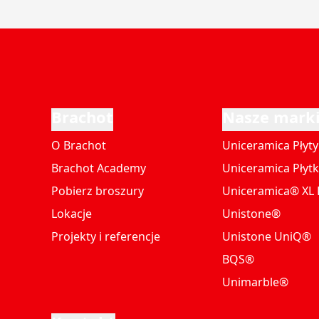
Brachot
Nasze mark
O Brachot
Uniceramica Płyty
Brachot Academy
Uniceramica Płytk
Pobierz broszury
Uniceramica® XL P
Lokacje
Unistone®
Projekty i referencje
Unistone UniQ®
BQS®
Unimarble®