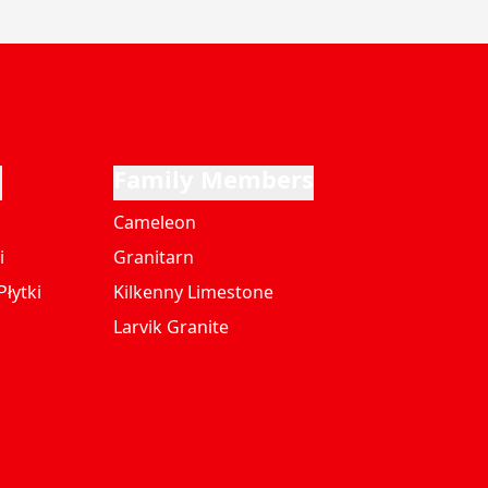
i
Family Members
Cameleon
i
Granitarn
łytki
Kilkenny Limestone
Larvik Granite