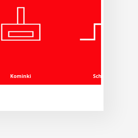
Kominki
Schody