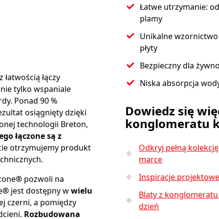
Łatwe utrzymanie: o
t
plamy
Unikalne wzornictwo
płyty
Bezpieczny dla żywno
z łatwością łączy
Niska absorpcja wod
 nie tylko wspaniale
ardy. Ponad 90 %
Dowiedz się wię
ultat osiągnięty dzięki
konglomeratu 
nej technologii Breton,
go łączone są z
acie otrzymujemy produkt
Odkryj pełną kolekcję
chnicznych.
marce
Inspiracje projektow
tone
®
pozwoli na
e
®
jest dostępny w
wielu
Blaty z konglomeratu
zej czerni, a pomiędzy
dzień
dcieni.
Rozbudowana