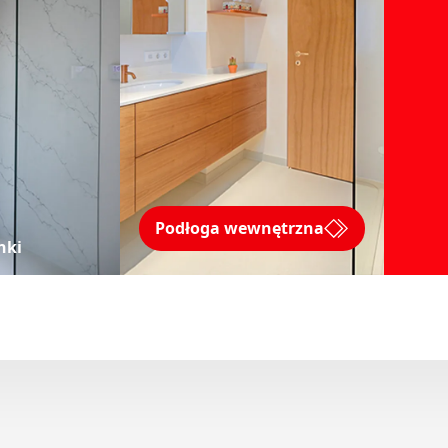
Podłoga wewnętrzna
nki