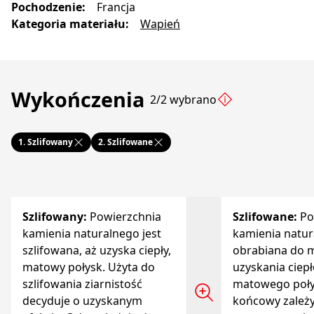
Pochodzenie
:
Francja
Kategoria materiału
:
Wapień
Wykończenia
2/2 wybrano
1.
Szlifowany
2.
Szlifowane
Szlifowany
:
Powierzchnia
Szlifowane
:
Po
kamienia naturalnego jest
kamienia natur
szlifowana, aż uzyska ciepły,
obrabiana do
matowy połysk. Użyta do
uzyskania ciep
szlifowania ziarnistość
matowego połys
decyduje o uzyskanym
końcowy zależ