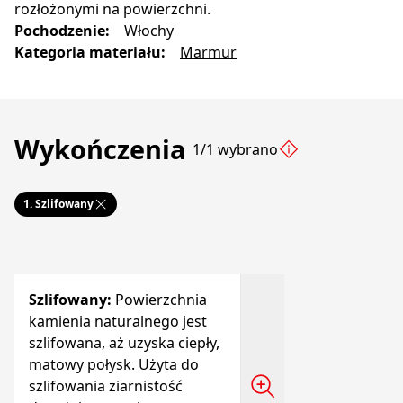
rozłożonymi na powierzchni.
Pochodzenie
:
Włochy
Kategoria materiału
:
Marmur
Wykończenia
1/1 wybrano
1.
Szlifowany
Szlifowany
:
Powierzchnia
kamienia naturalnego jest
szlifowana, aż uzyska ciepły,
matowy połysk. Użyta do
szlifowania ziarnistość