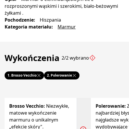
rozproszonymi wąskimi i szerokimi, biało-beżowymi
żyłkami .
Pochodzenie
:
Hiszpania
Kategoria materiału
:
Marmur
Wykończenia
2/2 wybrano
1.
Brosso Vecchio
2.
Polerowanie
Brosso Vecchio
:
Niezwykłe,
Polerowanie
:
matowe wykończenie
najbardziej bły
marmuru o unikalnym
najgładsze wyk
„efekcie skóry".
wydobywające t