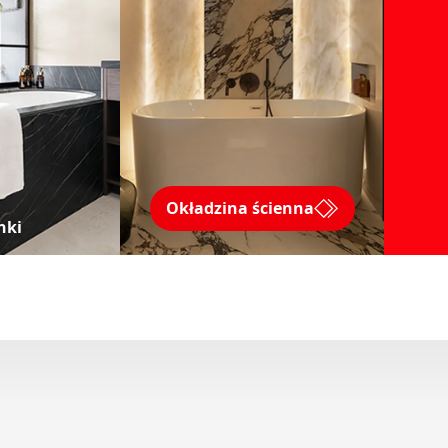
Okładzina ścienna
nki