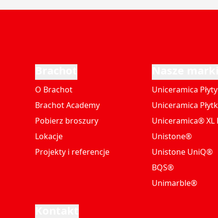
Brachot
Nasze mark
O Brachot
Uniceramica Płyty
Brachot Academy
Uniceramica Płytk
Pobierz broszury
Uniceramica® XL P
Lokacje
Unistone®
Projekty i referencje
Unistone UniQ®
BQS®
Unimarble®
Kontakt