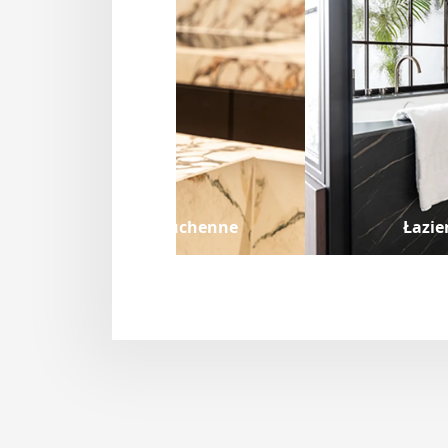
Zlewy kuchenne
Łazie