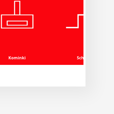
Kominki
Schody