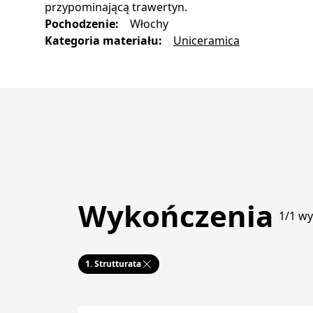
przypominającą trawertyn.
Pochodzenie
:
Włochy
Kategoria materiału
:
Uniceramica
Wykończenia
1/1 w
1.
Strutturata