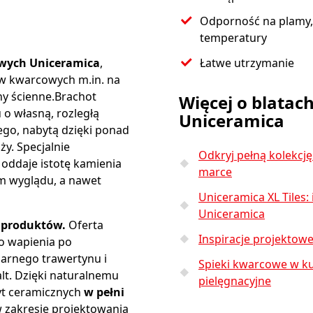
Odporność na plamy,
temperatury
wych Uniceramica
,
Łatwe utrzymanie
ów kwarcowych m.in. na
iny ścienne.Brachot
Więcej o blata
 o własną, rozległą
Uniceramica
ego, nabytą dzięki ponad
y. Specjalnie
Odkryj pełną kolekcję
oddaje istotę kamienia
marce
m wyglądu, a nawet
Uniceramica XL Tiles:
Uniceramica
 produktów.
Oferta
Inspiracje projektow
o wapienia po
arnego trawertynu i
Spieki kwarcowe w kuc
lt. Dzięki naturalnemu
pielęgnacyjne
yt ceramicznych
w pełni
 zakresie projektowania