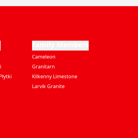
i
Family Members
Cameleon
i
Granitarn
łytki
Kilkenny Limestone
Larvik Granite