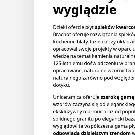
wyglądzie
Dzięki ofercie płyt
spieków kwarco
Brachot oferuje rozwiązania spiek
kuchenne blaty, łazienki czy okładz
opracował swoje projekty w oparciu
wiedzę na temat kamienia naturaln
125-letniemu doświadczeniu w branż
opracowane, naturalne wzornictwo 
naturalnego zarówno pod względe
dotyku.
Uniceramica oferuje
szeroką gamę
wzorów zaczyna się od eleganckieg
ekskluzywny marmur oraz od popul
solidnego granitu po elegancki baza
wyglądowi ta współczesna gama pł
odpowiada dzisiejszym trendom
w