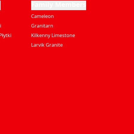
i
Family Members
Cameleon
i
Granitarn
łytki
Kilkenny Limestone
Larvik Granite