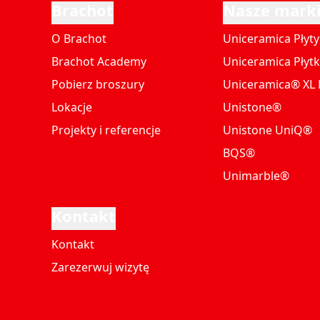
Brachot
Nasze mark
O Brachot
Uniceramica Płyty
Brachot Academy
Uniceramica Płytk
Pobierz broszury
Uniceramica® XL P
Lokacje
Unistone®
Projekty i referencje
Unistone UniQ®
BQS®
Unimarble®
Kontakt
Kontakt
Zarezerwuj wizytę