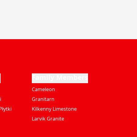
i
Family Members
Cameleon
i
Granitarn
łytki
Kilkenny Limestone
Larvik Granite