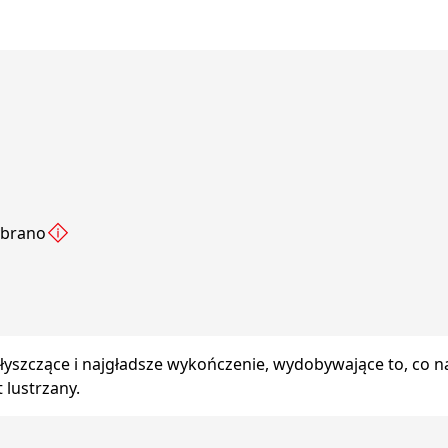
ybrano
yszczące i najgładsze wykończenie, wydobywające to, co na
 lustrzany.