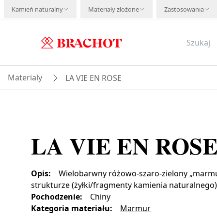
Kamień naturalny
Materiały złożone
Zastosowania
Materialy
LA VIE EN ROSE
LA VIE EN ROS
Opis
:
Wielobarwny różowo-szaro-zielony „marmu
strukturze (żyłki/fragmenty kamienia naturalnego)
Pochodzenie
:
Chiny
Kategoria materiału
:
Marmur