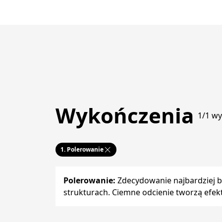
Wykończenia
1/1 w
1.
Polerowanie
Polerowanie
:
Zdecydowanie najbardziej bł
strukturach. Ciemne odcienie tworzą efekt