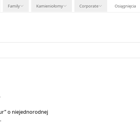
Family
Kamieniołomy
Corporate
Osiągnięcia
E
r” o niejednorodnej
.