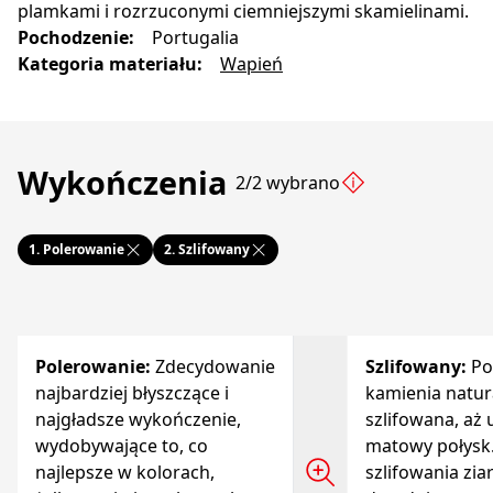
plamkami i rozrzuconymi ciemniejszymi skamielinami.
Pochodzenie
:
Portugalia
Kategoria materiału
:
Wapień
Wykończenia
2/2 wybrano
1.
Polerowanie
2.
Szlifowany
Polerowanie
:
Zdecydowanie
Szlifowany
:
Po
najbardziej błyszczące i
kamienia natur
najgładsze wykończenie,
szlifowana, aż 
wydobywające to, co
matowy połysk.
najlepsze w kolorach,
szlifowania zia