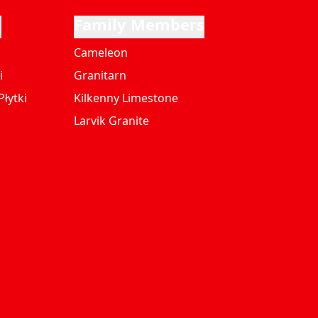
i
Family Members
Cameleon
i
Granitarn
łytki
Kilkenny Limestone
Larvik Granite