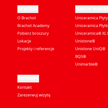
Brachot
Nasze mark
O Brachot
Uniceramica Płyty
Brachot Academy
Uniceramica Płytk
Pobierz broszury
Uniceramica® XL P
Lokacje
Unistone®
Projekty i referencje
Unistone UniQ®
BQS®
Unimarble®
Kontakt
Kontakt
Zarezerwuj wizytę