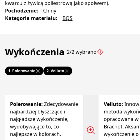
kwarcu z żywicą poliestrową jako spoiwem).
Pochodzenie
:
Chiny
Kategoria materiału
:
BQS
Wykończenia
2/2 wybrano
1.
Polerowanie
2.
Velluto
Polerowanie
:
Zdecydowanie
Velluto
:
Innow
najbardziej błyszczące i
metoda wykoń
najgładsze wykończenie,
opracowana w 
wydobywające to, co
Brachot. Aksa
najlepsze w kolorach,
wykończenie o 