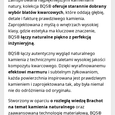
Zainspirowana najpiękniejszymi kamieniami
natury, kolekcja BQS®
oferuje starannie dobrany
wybór blatów kwarcowych
, które oddają głębię,
detale i fakturę prawdziwego kamienia.
Zaprojektowana z myślą o wnętrzach wysokiej
klasy, gdzie estetyka ma kluczowe znaczenie,
BQS®
łączy naturalne piękno z perfekcją
inżynieryjną
.
BQS® łączy autentyczny wygląd naturalnego
kamienia z technicznymi zaletami wysokiej jakości
kompozytu kwarcowego. Dzięki wyrafinowanemu
efektowi marmuru
i subtelnym żyłkowaniom,
każda powierzchnia inspirowana jest prawdziwym
kamieniem i zaprojektowana tak, aby była niemal
nie do odróżnienia od oryginału.
Stworzony w oparciu
o rozległą wiedzę Brachot
na temat kamienia naturalnego
oraz
zaawansowaną technologię materiałową, BQS®