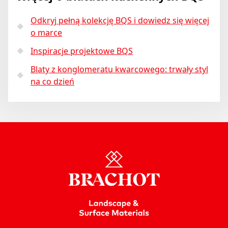
Odkryj pełną kolekcję BQS i dowiedz się więcej
o marce
Inspiracje projektowe BQS
Blaty z konglomeratu kwarcowego: trwały styl
na co dzień