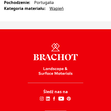
Pochodzenie
:
Portugalia
Kategoria materiału
:
Wapień
Śledź nas na