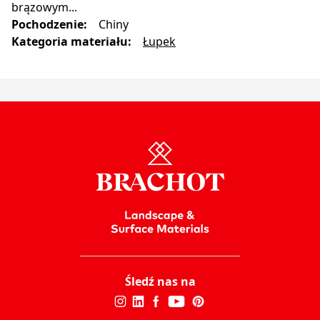
brązowym...
Pochodzenie
:
Chiny
Kategoria materiału
:
Łupek
Śledź nas na