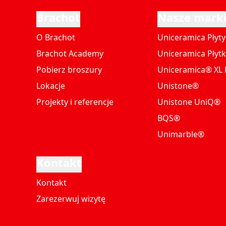
Brachot
Nasze mark
O Brachot
Uniceramica Płyty
Brachot Academy
Uniceramica Płytk
Pobierz broszury
Uniceramica® XL P
Lokacje
Unistone®
Projekty i referencje
Unistone UniQ®
BQS®
Unimarble®
Kontakt
Kontakt
Zarezerwuj wizytę