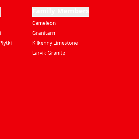
i
Family Members
Cameleon
i
Granitarn
łytki
Kilkenny Limestone
Larvik Granite