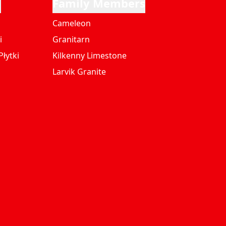
i
Family Members
Cameleon
i
Granitarn
łytki
Kilkenny Limestone
Larvik Granite