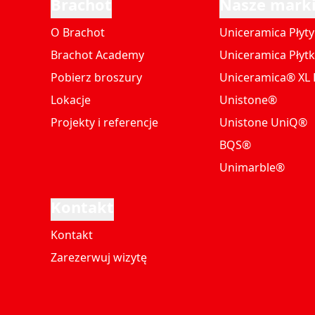
Brachot
Nasze mark
O Brachot
Uniceramica Płyty
Brachot Academy
Uniceramica Płytk
Pobierz broszury
Uniceramica® XL P
Lokacje
Unistone®
Projekty i referencje
Unistone UniQ®
BQS®
Unimarble®
Kontakt
Kontakt
Zarezerwuj wizytę