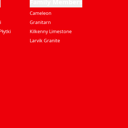
i
Family Members
Cameleon
i
Granitarn
łytki
Kilkenny Limestone
Larvik Granite