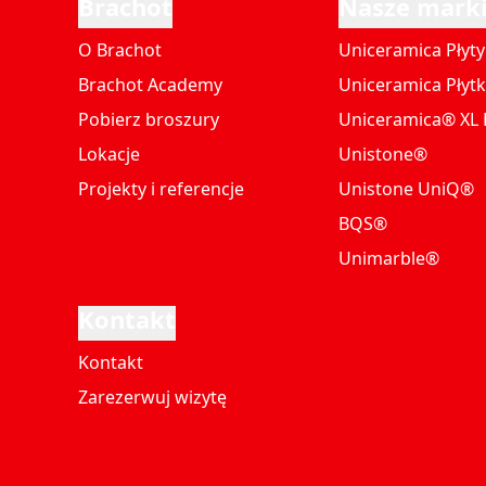
Brachot
Nasze mark
O Brachot
Uniceramica Płyty
Brachot Academy
Uniceramica Płytk
Pobierz broszury
Uniceramica® XL P
Lokacje
Unistone®
Projekty i referencje
Unistone UniQ®
BQS®
Unimarble®
Kontakt
Kontakt
Zarezerwuj wizytę