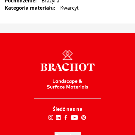
Pochodzenie
:
Brazylia
Kategoria materiału
:
Kwarcyt
Śledź nas na