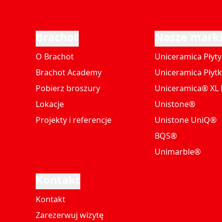
Brachot
Nasze mark
O Brachot
Uniceramica Płyty
Brachot Academy
Uniceramica Płytk
Pobierz broszury
Uniceramica® XL P
Lokacje
Unistone®
Projekty i referencje
Unistone UniQ®
BQS®
Unimarble®
Kontakt
Kontakt
Zarezerwuj wizytę