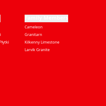
i
Family Members
Cameleon
i
Granitarn
łytki
Kilkenny Limestone
Larvik Granite