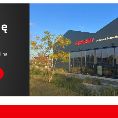
ię
i na