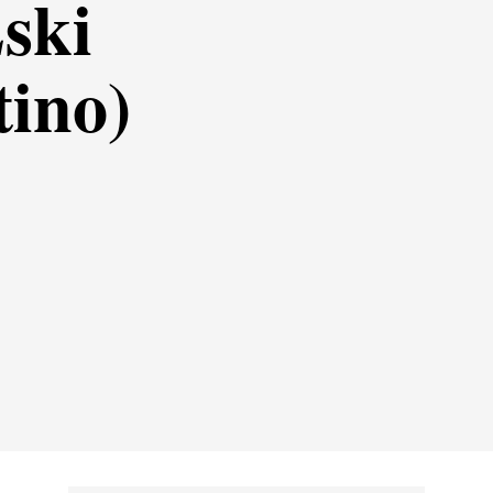
ski
tino)