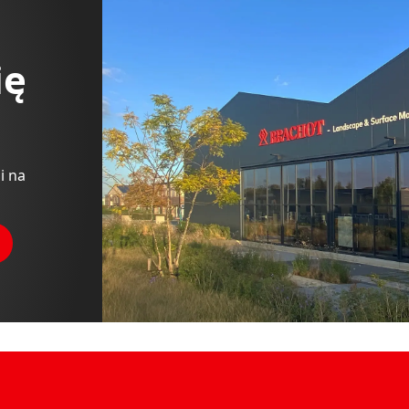
ię
i na