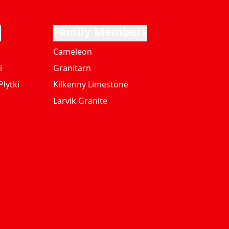
i
Family Members
Cameleon
i
Granitarn
łytki
Kilkenny Limestone
Larvik Granite