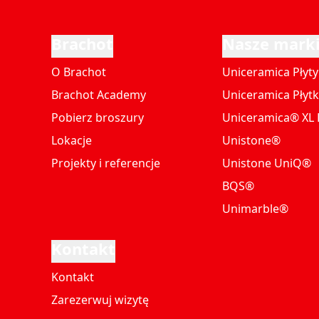
Brachot
Nasze mark
O Brachot
Uniceramica Płyty
Brachot Academy
Uniceramica Płytk
Pobierz broszury
Uniceramica® XL P
Lokacje
Unistone®
Projekty i referencje
Unistone UniQ®
BQS®
Unimarble®
Kontakt
Kontakt
Zarezerwuj wizytę