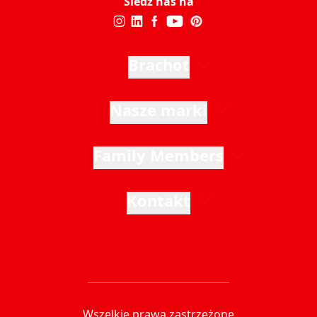
Śledź nas na
Brachot
Nasze marki
Family Members
Kontakt
Wszelkie prawa zastrzeżone