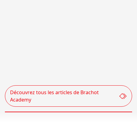
Avec la pierre naturelle et nos matériaux
reconstitués, vous optez pour un matériau qui
résiste à l'épreuve du temps. Gardez vos surfaces
aussi neuves grâce à nos brochures d'entretien.
Découvrez tous les articles de Brachot
Voir toutes les brochures d'entretien
Academy