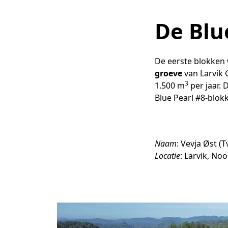
De Blu
De eerste blokken
groeve
van Larvik 
3
1.500 m
per jaar. 
Blue Pearl #8-blokk
Naam
: Vevja Øst (
Locatie
: Larvik, N