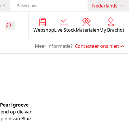
Nederlands
te
Referenties
Webshop
Live Stock
Materialen
My Brachot
Meer informatie?
Contacteer ons hier:
->
Pearl groeve
.
jkend op die van
op die van Blue