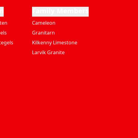
n
Family Members
ten
Cameleon
els
Granitarn
tegels
Kilkenny Limestone
Larvik Granite