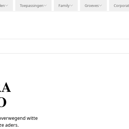
len
Toepassingen
Family
Groeves
Corpora
RA
O
 overwegend witte
ze aders.