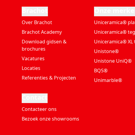
Brachot
Onze merke
Over Brachot
Uniceramica® pla
Brachot Academy
Uniceramica® teg
Download gidsen &
Uniceramica® XL 
brochures
Unistone®
Vacatures
Unistone UniQ®
Locaties
BQS®
Referenties & Projecten
Unimarble®
Contact
Contacteer ons
Bezoek onze showrooms