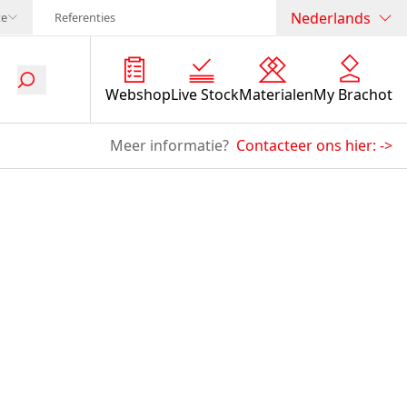
Nederlands
te
Referenties
Webshop
Live Stock
Materialen
My Brachot
Meer informatie?
Contacteer ons hier:
->