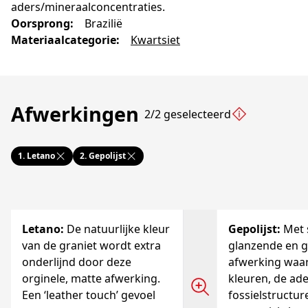
aders/mineraalconcentraties.
Oorsprong
:
Brazilië
Materiaalcategorie
:
Kwartsiet
Afwerkingen
2/2 geselecteerd
1.
Letano
2.
Gepolijst
Letano
:
De natuurlijke kleur
Gepolijst
:
Met 
van de graniet wordt extra
glanzende en 
onderlijnd door deze
afwerking waa
orginele, matte afwerking.
kleuren, de ad
Een ‘leather touch’ gevoel
fossielstructur